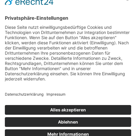
oder ausgewiesen
(Kleinunternehmerregelung).
Bio-Zertifikat A·B·Cert
EU BIO DE-NI-006-33880-A
Impressum
Datenschutzerklärung
Allgemeine Geschäftsbedingungen (AGB)
Widerruf
© 2026
Georg Breithaupt - Der kleine Bio-
Imker