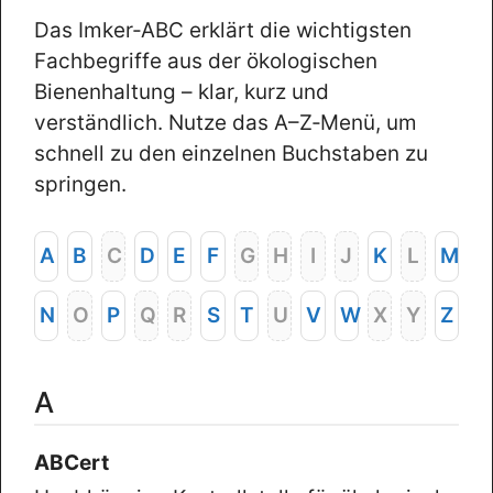
Das Imker‑ABC erklärt die wichtigsten
Fachbegriffe aus der ökologischen
Bienenhaltung – klar, kurz und
verständlich. Nutze das A–Z‑Menü, um
schnell zu den einzelnen Buchstaben zu
springen.
A
B
C
D
E
F
G
H
I
J
K
L
M
N
O
P
Q
R
S
T
U
V
W
X
Y
Z
A
ABCert