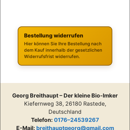
Bestellung widerrufen
Hier können Sie Ihre Bestellung nach
dem Kauf innerhalb der gesetzlichen
Widerrufsfrist widerrufen.
Georg Breithaupt – Der kleine Bio-Imker
Kiefernweg 38, 26180 Rastede,
Deutschland
Telefon:
0176–24539267
E-Mail:
breithauptgeorg@gmail.com