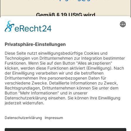
Gemäß § 19 UStG wird
keine Umsatzsteuer berechnet
oder ausgewiesen
(Kleinunternehmerregelung).
Bio-Zertifikat A·B·Cert
EU BIO DE-NI-006-33880-A
Impressum
Datenschutzerklärung
Allgemeine Geschäftsbedingungen (AGB)
Widerruf