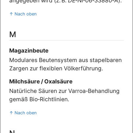
angegeben wird (z. B.
DE‑NI‑06‑33880‑A
).
↑ Nach oben
M
Magazinbeute
Modulares Beutensystem aus stapelbaren
Zargen zur flexiblen Völkerführung.
Milchsäure / Oxalsäure
Natürliche Säuren zur Varroa‑Behandlung
gemäß Bio‑Richtlinien.
↑ Nach oben